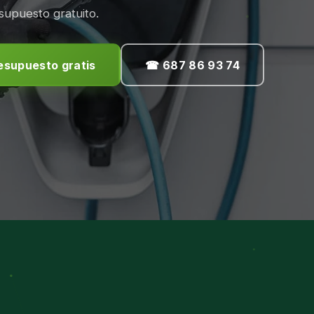
upuesto gratuito.
resupuesto gratis
☎ 687 86 93 74