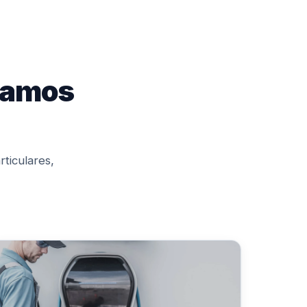
alamos
ticulares,