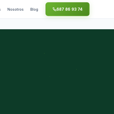
687 86 93 74
s
Nosotros
Blog