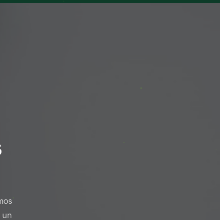
s
mos
 un